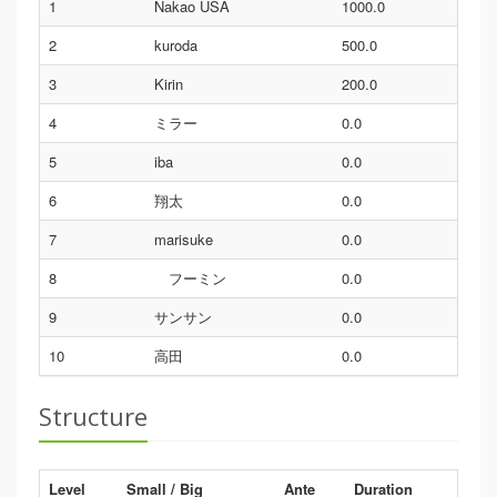
1
Nakao USA
1000.0
2
kuroda
500.0
3
Kirin
200.0
4
ミラー
0.0
5
iba
0.0
6
翔太
0.0
7
marisuke
0.0
8
フーミン
0.0
9
サンサン
0.0
10
高田
0.0
Structure
Level
Small / Big
Ante
Duration