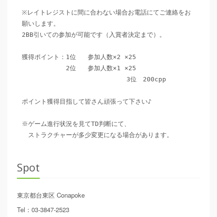
※レイトレジストに間に合わない場合お電話にてご連絡をお
願いします。

2BB引いての参加が可能です（入賞者決定まで）。

獲得ポイント：1位   参加人数×2 ×25 

　　　　　　　2位   参加人数×1 ×25

                           3位　200cpp

ポイント獲得目指して皆さん頑張って下さい♪

※ゲーム進行状況を見てTD判断にて、

　ストラクチャーが多少変更になる場合があります。
Spot
東京都台東区
Conapoke
Tel
：
03-3847-2523