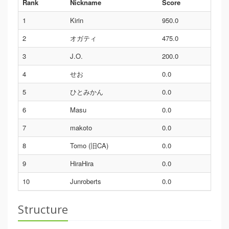
Rank
Nickname
Score
1
Kirin
950.0
2
オガティ
475.0
3
J.O.
200.0
4
せお
0.0
5
ひとみかん
0.0
6
Masu
0.0
7
makoto
0.0
8
Tomo (旧CA)
0.0
9
HiraHira
0.0
10
Junroberts
0.0
Structure