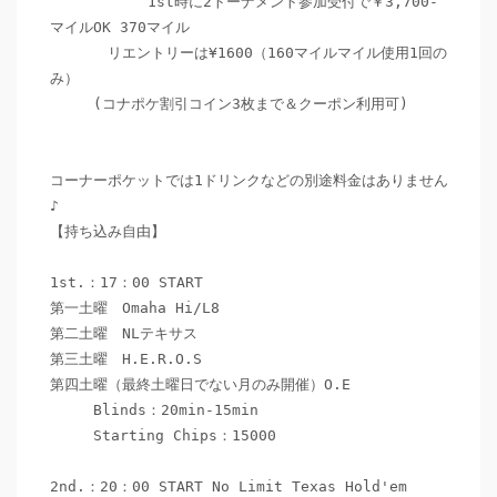
           1st時に2トーナメント参加受付で￥3,700-
マイルOK 370マイル

　　　　リエントリーは¥1600（160マイルマイル使用1回の
み）

　　　(コナポケ割引コイン3枚まで＆クーポン利用可)

コーナーポケットでは1ドリンクなどの別途料金はありません
♪

【持ち込み自由】

1st.：17：00 START 　

第一土曜　Omaha Hi/L8

第二土曜　NLテキサス

第三土曜　H.E.R.O.S

第四土曜（最終土曜日でない月のみ開催）O.E　

　　　Blinds：20min-15min

　　　Starting Chips：15000

2nd.：20：00 START No Limit Texas Hold'em　
