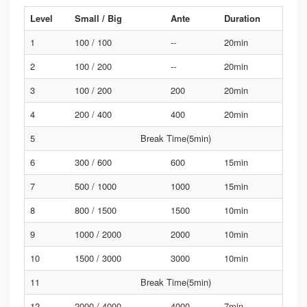
Level
Small / Big
Ante
Duration
1
100 / 100
--
20min
2
100 / 200
--
20min
3
100 / 200
200
20min
4
200 / 400
400
20min
5
Break Time(5min)
6
300 / 600
600
15min
7
500 / 1000
1000
15min
8
800 / 1500
1500
10min
9
1000 / 2000
2000
10min
10
1500 / 3000
3000
10min
11
Break Time(5min)
12
2000 / 4000
4000
7min