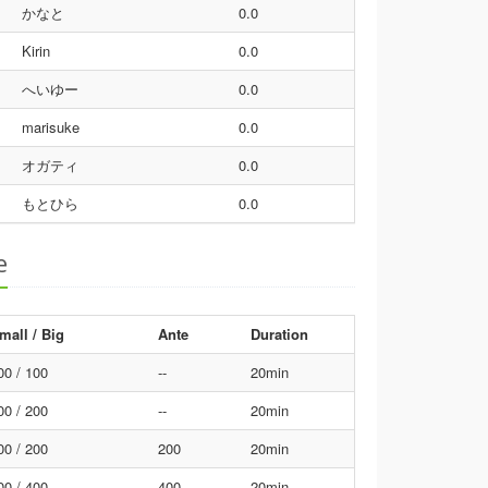
かなと
0.0
Kirin
0.0
へいゆー
0.0
marisuke
0.0
オガティ
0.0
もとひら
0.0
e
mall / Big
Ante
Duration
00 / 100
--
20min
00 / 200
--
20min
00 / 200
200
20min
00 / 400
400
20min