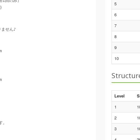
1回のみ）

5


6
7
ません♪

8
9
m　

10
Structur
m　

Level
S
1
1
2
1
。

3
1
4
2