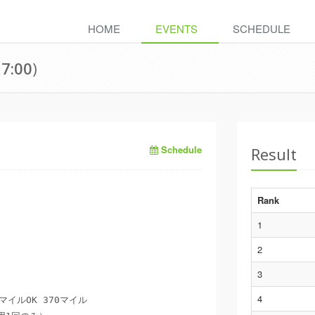
HOME
EVENTS
SCHEDULE
17:00
)
Schedule
Result
Rank
1
2
3
4
イルOK 370マイル
