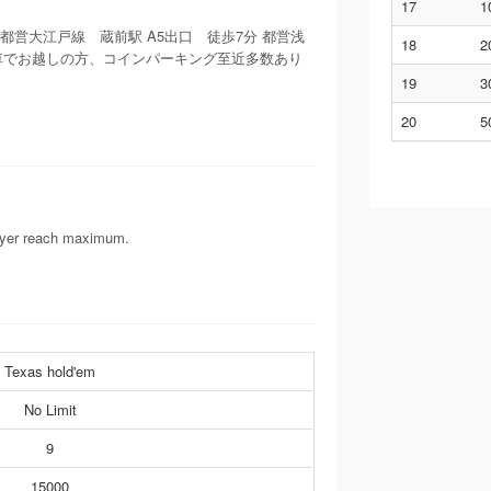
17
1
都営大江戸線 蔵前駅 A5出口 徒歩7分 都営浅
18
2
 お車でお越しの方、コインパーキング至近多数あり
19
3
20
5
layer reach maximum.
Texas hold'em
No Limit
9
15000