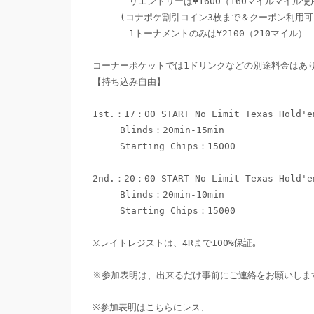
　　　　リエントリーは¥1600（160マイルマイル使用
　　　(コナポケ割引コイン3枚まで＆クーポン利用可)
　　　　1トーナメントのみは¥2100（210マイル）

コーナーポケットでは1ドリンクなどの別途料金はあり
【持ち込み自由】

1st.：17：00 START No Limit Texas Hold'e
　　　Blinds：20min-15min

　　　Starting Chips：15000

2nd.：20：00 START No Limit Texas Hold'e
　　　Blinds：20min-10min

　　　Starting Chips：15000

※レイトレジストは、4Rまで100%保証｡

※参加表明は、出来るだけ事前にご連絡をお願いします
※参加表明はこちらにレス、
