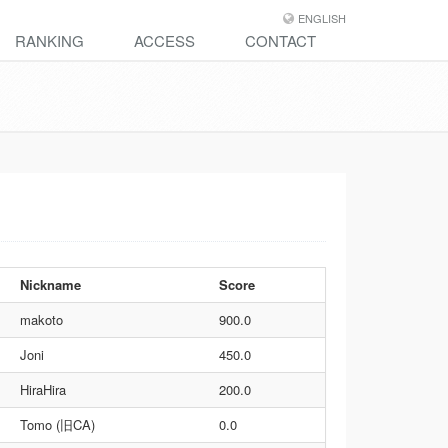
ENGLISH
RANKING
ACCESS
CONTACT
Nickname
Score
makoto
900.0
Joni
450.0
HiraHira
200.0
Tomo (旧CA)
0.0