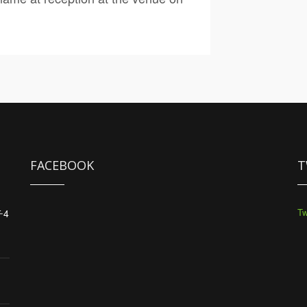
FACEBOOK
T
Tw
チ4