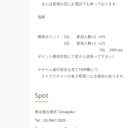
　または直接お店にお電話でも承っております。

賞典

獲得ポイント：1位   参加人数×2 ×25 

　　　　　　　2位   参加人数×1 ×25

                           3位　200cpp

ポイント獲得目指して皆さん頑張って下さい♪

※ゲーム進行状況を見てTD判断にて、

　ストラクチャーが多少変更になる場合があります。
Spot
東京都台東区
Conapoke
Tel
：
03-3847-2523