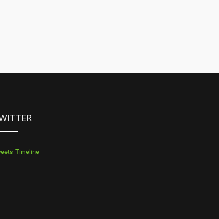
WITTER
eets Timeline