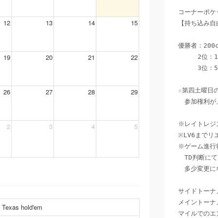
コーナーポケ
12
13
14
15
【持ち込み自由
優勝者：200c
19
20
21
22
     2位：100cpp ＋400マイル

     3位：50cpp　＋200マイル

☆第四土曜日
26
27
28
29
　参加権利が、
※レイトレジス
2
3
4
5
※LV6までリ
※ゲーム進行
　TD判断にて
　多少変更に
サイドトーナメ
メイントーナメ
Texas hold'em
マイルでのエン