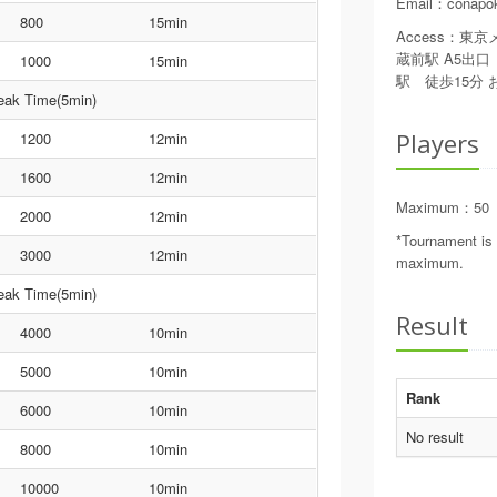
Email
：
conapo
800
15min
Access
：
東京
蔵前駅 A5出口
1000
15min
駅 徒歩15分
eak Time(5min)
Players
1200
12min
1600
12min
Maximum
：
50
2000
12min
*Tournament is 
3000
12min
maximum.
eak Time(5min)
Result
4000
10min
5000
10min
Rank
6000
10min
No result
8000
10min
10000
10min