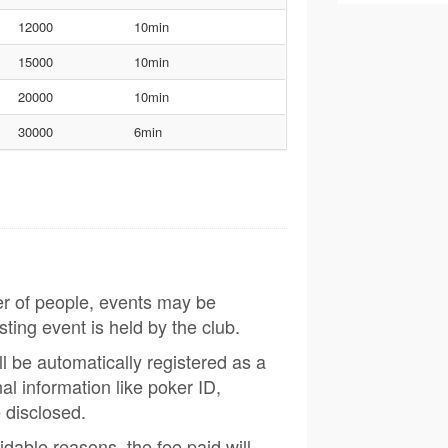
12000
10min
15000
10min
20000
10min
30000
6min
er of people, events may be
sting event is held by the club.
ill be automatically registered as a
al information like poker ID,
e disclosed.
idable reasons, the fee paid will