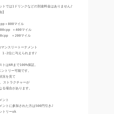
ットでは1ドリンクなどの別途料金はありません♪

】

pp＋800マイル

のマンスリートーナメント

1-2位に与えられます♪

トは6Rまで100%保証。

エントリー可能です。

状況を見て

、ストラクチャーが

なる場合があります。

ント

ントに参加された方は500円引き♪

トリーok
