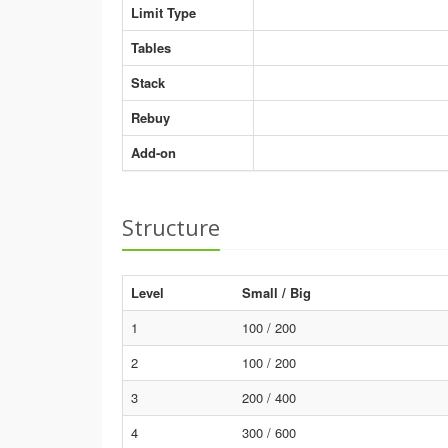
Limit Type
Tables
Stack
Rebuy
Add-on
Structure
Level
Small / Big
1
100 / 200
2
100 / 200
3
200 / 400
4
300 / 600