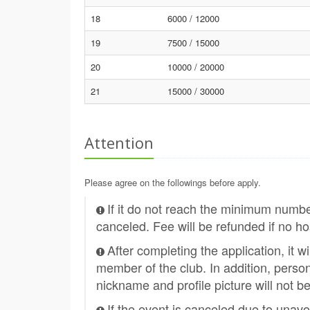
18
6000 / 12000
19
7500 / 15000
20
10000 / 20000
21
15000 / 30000
Attention
Please agree on the followings before apply.
If it do not reach the minimum numb
canceled. Fee will be refunded if no ho
After completing the application, it w
member of the club. In addition, person
nickname and profile picture will not b
If the event is canceled due to unavo