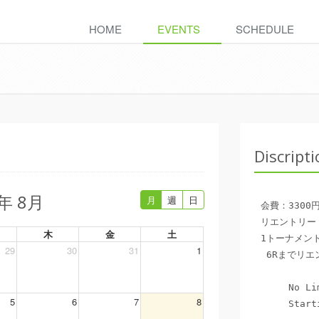
HOME
EVENTS
SCHEDULE
Discript
6年 8月
月
週
日
会費：3300
リエントリー：
木
金
土
1トーナメント
29
30
31
1
 6Rまでリエントリーが可能です。

　　　No Lim
5
6
7
8
　　　Starti