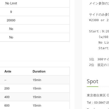
No Limit
メイン参加の方
9
サイドのみ参
20000
¥2300 or 
No
Start：9:20
No
　　　(w/60 m
　　　No Lim
　　　Starti
1位　300マ
2位　規定の
Ante
Duration
--
15min
Spot
200
15min
東京都台東区
C
400
15min
Tel
：
03-3847-2
600
15min