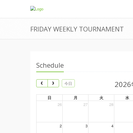
FRIDAY WEEKLY TOURNAMENT
Schedule
202
今日
日
月
火
水
26
27
28
2
3
4