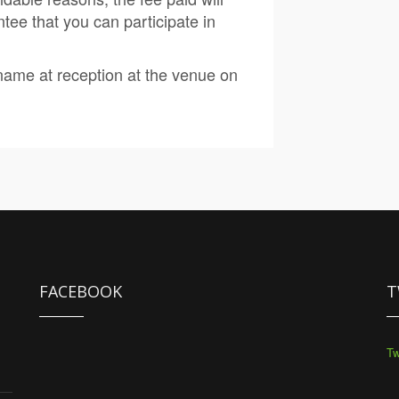
tee that you can participate in
ame at reception at the venue on
FACEBOOK
T
Tw