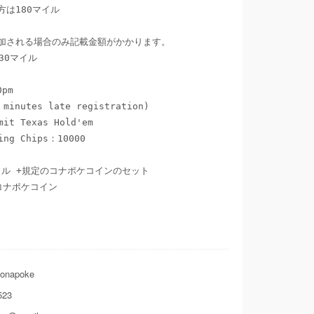
は180マイル

加される場合のみ記載金額がかかります。

230マイル

pm 

inutes late registration) 

it Texas Hold'em

ng Chips：10000

イル +規定のコナポケコインのセット　

コナポケコイン　
onapoke
523