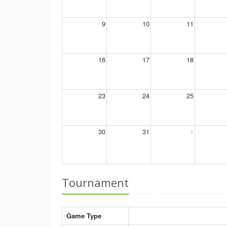
9
10
11
16
17
18
23
24
25
30
31
1
Tournament
Game Type