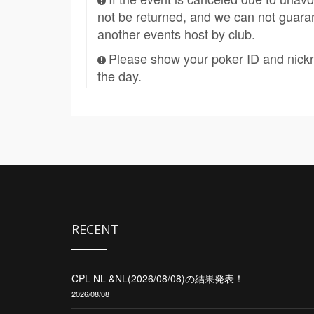
not be returned, and we can not guaran
another events host by club.
Please show your poker ID and nickn
the day.
RECENT
CPL NL &NL(2026/08/08)の結果発表！
2026/08/08