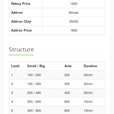
Rebuy Price
1800
Add-on
9times
Add-on Chip
25000
Add-on Price
1800
Structure
Level
Small / Big
Ante
Duration
1
100 / 200
200
20min
2
100 / 300
300
20min
3
200 / 400
400
20min
4
300 / 600
600
15min
5
400 / 800
800
15min