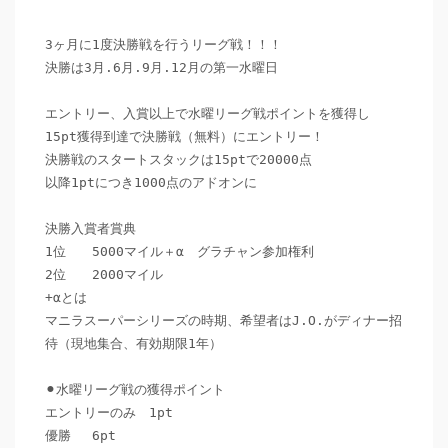
3ヶ月に1度決勝戦を行うリーグ戦！！！

決勝は3月.6月.9月.12月の第一水曜日

エントリー、入賞以上で水曜リーグ戦ポイントを獲得し

15pt獲得到達で決勝戦（無料）にエントリー！

決勝戦のスタートスタックは15ptで20000点

以降1ptにつき1000点のアドオンに

決勝入賞者賞典

1位　　5000マイル＋α　グラチャン参加権利

2位　　2000マイル

+αとは

マニラスーパーシリーズの時期、希望者はJ.O.がディナー招
待（現地集合、有効期限1年）

⚫︎水曜リーグ戦の獲得ポイント

エントリーのみ　1pt

優勝　 6pt
