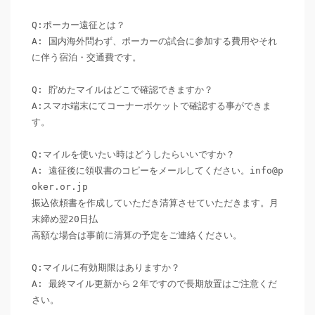
Q:ポーカー遠征とは？

A: 国内海外問わず、ポーカーの試合に参加する費用やそれ
に伴う宿泊・交通費です。

Q: 貯めたマイルはどこで確認できますか？

A:スマホ端末にてコーナーポケットで確認する事ができま
す。

Q:マイルを使いたい時はどうしたらいいですか？

A: 遠征後に領収書のコピーをメールしてください。info@p
oker.or.jp

振込依頼書を作成していただき清算させていただきます。月
末締め翌20日払

高額な場合は事前に清算の予定をご連絡ください。

Q:マイルに有効期限はありますか？

A: 最終マイル更新から２年ですので長期放置はご注意くだ
さい。
