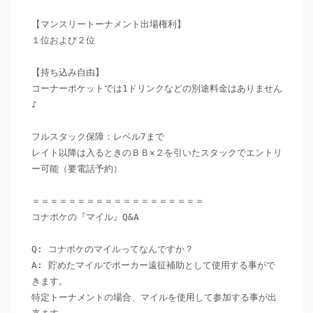
【マンスリートーナメント出場権利】

１位および２位

【持ち込み自由】

コーナーポケットでは1ドリンクなどの別途料金はありません
♪

フルスタック保障：レベル7まで

レイト以降は入るときのＢＢ×２を引いたスタックでエントリ
ー可能（要電話予約）

＝＝＝＝＝＝＝＝＝＝＝＝＝＝＝＝＝＝＝

コナポケの『マイル』Q&A

Q: コナポケのマイルってなんですか？

A: 貯めたマイルでポーカー遠征補助として使用する事がで
きます。

特定トーナメントの場合、マイルを使用して参加する事が出