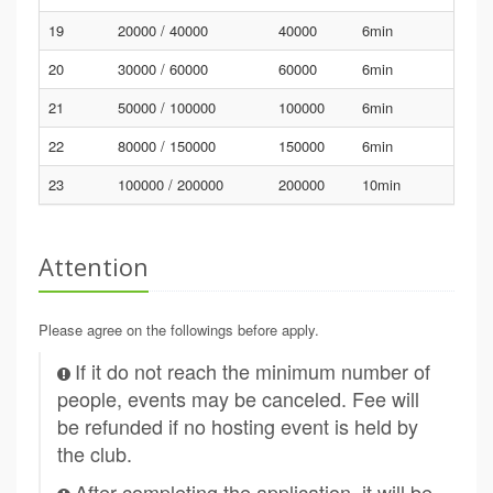
19
20000 / 40000
40000
6min
20
30000 / 60000
60000
6min
21
50000 / 100000
100000
6min
22
80000 / 150000
150000
6min
23
100000 / 200000
200000
10min
Attention
Please agree on the followings before apply.
If it do not reach the minimum number of
people, events may be canceled. Fee will
be refunded if no hosting event is held by
the club.
After completing the application, it will be