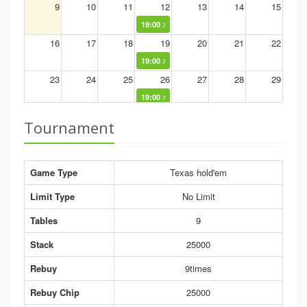
9
10
11
12
13
14
15
水曜リーグNL
19:00
16
17
18
19
20
21
22
水曜リーグNL
19:00
23
24
25
26
27
28
29
水曜リーグNL
19:00
30
31
1
2
3
4
5
Tournament
水曜リーグNL
19:00
Game Type
Texas hold'em
Limit Type
No Limit
Tables
9
Stack
25000
Rebuy
9times
Rebuy Chip
25000