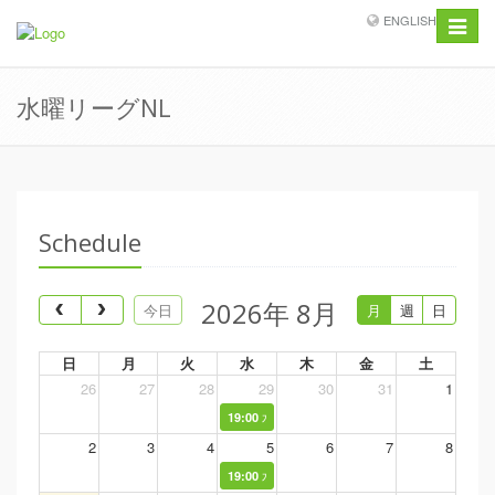
ENGLISH
Toggle
navigat
水曜リーグNL
Schedule
2026年 8月
今日
月
週
日
日
月
火
水
木
金
土
26
27
28
29
30
31
1
水曜リーグNL
19:00
2
3
4
5
6
7
8
水曜リーグNL
19:00