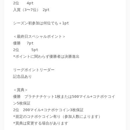
2位　　4pt

入賞（3〜7位） 2pt

シーズン初参加は何位でも＋1pt

＜最終日スペシャルポイント＞

優勝　 7pt

2位　　  5pt

*ポイントに関わらず優勝者は決勝進出

リーグポイントリーダー

記念品あり

＜賞典＞

優勝　プラチナチケット1枚または500マイル+コナポケコイ
ン5枚保証

2位　200マイル+コナポケコイン3枚保証

*規定のコナポケコイン有り（参加人数によります）

*賞典は変更する場合があります
